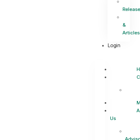
Releas
&
Articles
Login
H
C
M
A
Us
Adviso