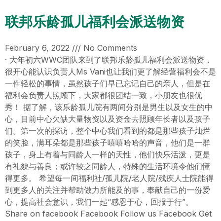
联邦乐龄孤儿福利会派送物资
February 6, 2022
No Comments
· 大年初六WWC团队来到了联邦乐龄孤儿福利会派送物资，
很开心能认识负责人Ms Vani也让我们更了解经营福利会不是
一件轻松的事情，虽然孩子们早已忘记自己的亲人，但是在
福利会负责人照顾下，大家都很团结一致，小朋友也很优
秀！ 据了解，该乐龄孤儿院有两间分别是男生以及女生的中
心，目前中心欠缺大量物资以及资金去照顾年长者以及孩子
们。第一次的探访，整个中心我们看到的都是那些孩子灿烂
的笑脸，满耳朵都是那些孩子嘻嘻哈哈的声音，他们是一群
孩子，身上有着与同龄人一样的天性，他们快乐活泼，更是
有礼貌与善良；或许较之同龄人，特殊的生活环境令他们懂
得更多。 希望每一间福利社/孤儿院/老人院/残疾人士院能得
到更多人的关注并帮助做力所能及的事，奉献自己的一份爱
心，提高社会意识，我们一起“感恩于心，回报于行”。
Share on facebook Facebook Follow us Facebook Get