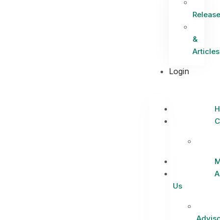
Releas
&
Articles
Login
H
C
M
A
Us
Adviso