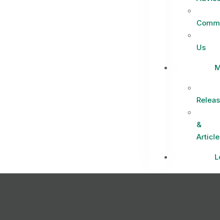
Commi
Us
M
Relea
&
Article
L