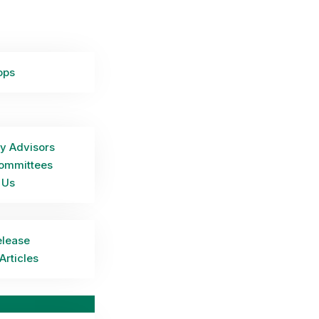
ops
y Advisors
ommittees
 Us
elease
Articles